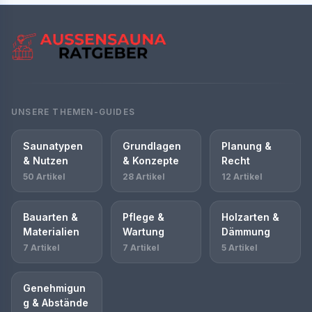
UNSERE THEMEN-GUIDES
Saunatypen
Grundlagen
Planung &
& Nutzen
& Konzepte
Recht
50 Artikel
28 Artikel
12 Artikel
Bauarten &
Pflege &
Holzarten &
Materialien
Wartung
Dämmung
7 Artikel
7 Artikel
5 Artikel
Genehmigun
g & Abstände